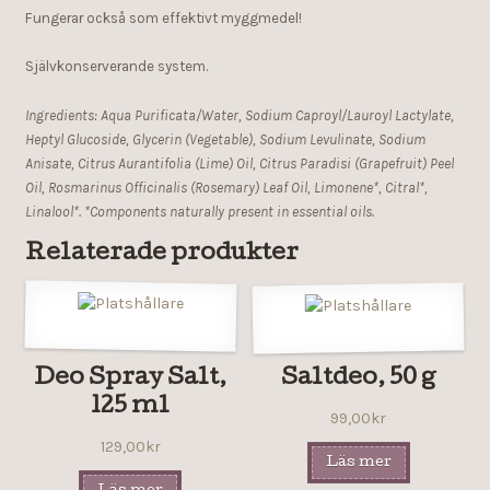
Fungerar också som effektivt myggmedel!
Självkonserverande system.
Ingredients: Aqua Purificata/Water, Sodium Caproyl/Lauroyl Lactylate,
Heptyl Glucoside, Glycerin (Vegetable), Sodium Levulinate, Sodium
Anisate, Citrus Aurantifolia (Lime) Oil, Citrus Paradisi (Grapefruit) Peel
Oil, Rosmarinus Officinalis (Rosemary) Leaf Oil, Limonene*, Citral*,
Linalool*.
*Components naturally present in essential oils.
Relaterade produkter
Deo Spray Salt,
Saltdeo, 50 g
125 ml
99,00
kr
129,00
kr
Läs mer