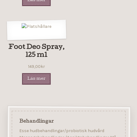
Läs mer
Foot Deo Spray,
125 ml
149,00
kr
Läs mer
Behandlingar
Esse hudbehandlingar/probiotisk hudvård