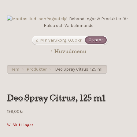
Behandlingar
Produkter för
&
Hälsa och Välbefinnande
Min varukorg:
0,00
kr
0 varor
Huvudmenu
Hem
Produkter
Deo Spray Citrus, 125 ml
>
>
Deo Spray Citrus, 125 ml
199,00
kr
Slut i lager