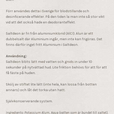
Förr användes detta i Sverige för blodstillande och
desinficerande effekter. På den tiden la man inte så stor vikt
vid att det också hade en deodoranteffekt.
Saltdeon är fri från aluminiumklorid (AlCl). Alun är ett
dubbelsalt där Aluminium ingår, men inte kan frigöras. Det
finns därför inget fritt Aluminium i Saltdeon.
Användning:
Saltdeon blöts
lätt
med vatten och gnids in under 10
sekunder på nytvättad hud.
Lite friktion behövs för att för att
få fäste på huden.
Skölj av stiftet
lite lätt (inte hela, kan lossa från botten
annars)
och låt det torka utan hatt.
Självkonserverande system.
Ingredients: Potassium Alum, Aqua (vatten som är bundet till saltet).