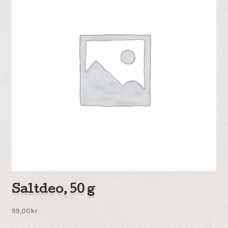
Saltdeo, 50 g
99,00
kr