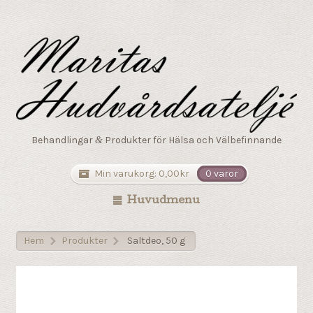
Behandlingar
Produkter för Hälsa och Välbefinnande
&
Min varukorg:
0,00
kr
0 varor
Huvudmenu
Hem
Produkter
Saltdeo, 50 g
>
>