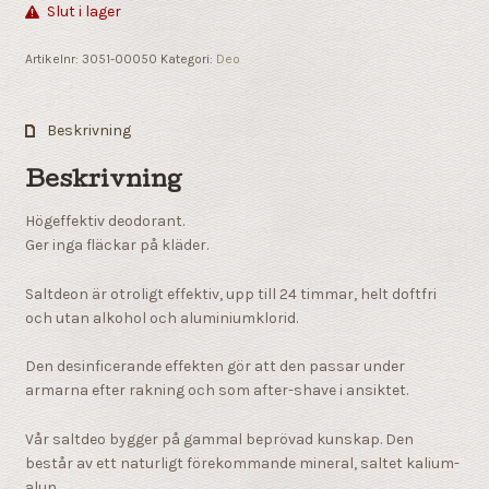
Slut i lager
Artikelnr:
3051-00050
Kategori:
Deo
Beskrivning
Beskrivning
Högeffektiv deodorant.
Ger inga fläckar på kläder.
Saltdeon är otroligt effektiv, upp till 24 timmar, helt doftfri
och utan alkohol och aluminiumklorid.
Den desinficerande effekten gör att den passar under
armarna efter rakning och som after-shave i ansiktet.
Vår saltdeo bygger på gammal beprövad kunskap. Den
består av ett naturligt förekommande mineral, saltet kalium-
alun.